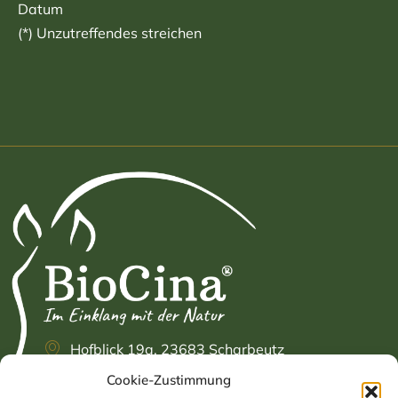
Datum
(*) Unzutreffendes streichen
Hofblick 19a, 23683 Scharbeutz
Cookie-Zustimmung
+49 (0) 4503 / 89 83 925