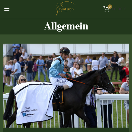
0
/
0,00
€
Allgemein