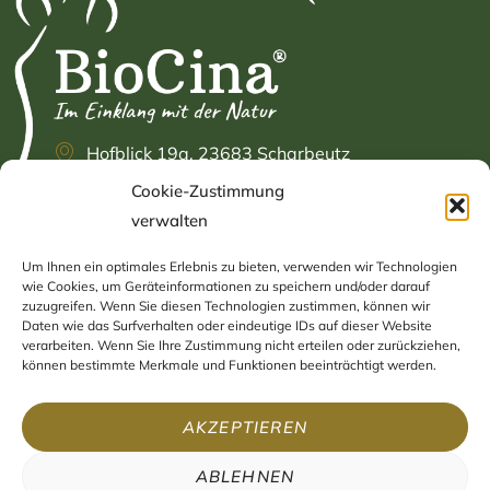
Hofblick 19a, 23683 Scharbeutz
Cookie-Zustimmung
+49 (0) 4503 / 89 83 925
verwalten
info@biocina.eu
Um Ihnen ein optimales Erlebnis zu bieten, verwenden wir Technologien
INFORMATIONEN
NAVIGATION
wie Cookies, um Geräteinformationen zu speichern und/oder darauf
zuzugreifen. Wenn Sie diesen Technologien zustimmen, können wir
Daten wie das Surfverhalten oder eindeutige IDs auf dieser Website
Impressum
Home
verarbeiten. Wenn Sie Ihre Zustimmung nicht erteilen oder zurückziehen,
können bestimmte Merkmale und Funktionen beeinträchtigt werden.
Datenschutzerklärung
Shop
AGB
Blog
AKZEPTIEREN
Widerruf
Kontakt
ABLEHNEN
Versand & Zahlung