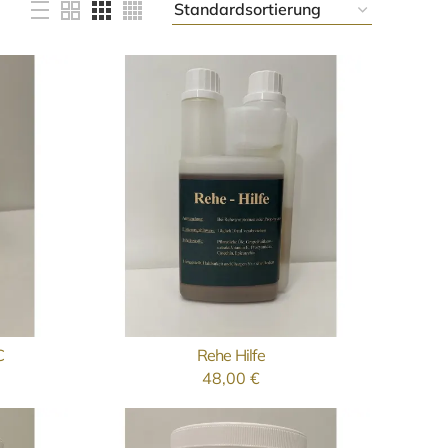
C
Rehe Hilfe
N
IN DEN WARENKORB
48,00
€