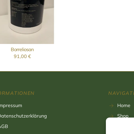
Borreliosan
AUSFÜHRUNG WÄHLEN
91,00
€
ORMATIONEN
NAVIGAT
Impressum
Home
Datenschutzerklärung
Shop
AGB
Blog