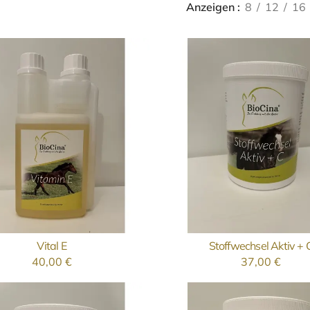
Anzeigen
8
12
16
Vital E
Stoffwechsel Aktiv + 
AUSFÜHRUNG WÄHLEN
AUSFÜHRUNG WÄHLE
40,00
€
37,00
€