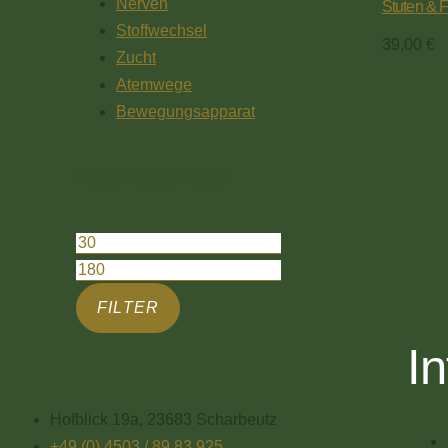
Nerven
Stuten & 
Stoffwechsel
39,00
€
Zucht
Atemwege
Bewegungsapparat
Filter nach Preis
FILTER
I
Hofblick 19a, 23683 Scharbeutz
+49 (0) 4503 / 89 83 925