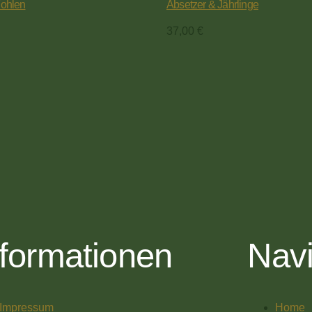
Fohlen
Absetzer & Jährlinge
37,00
€
nformationen
Navi
Impressum
Home