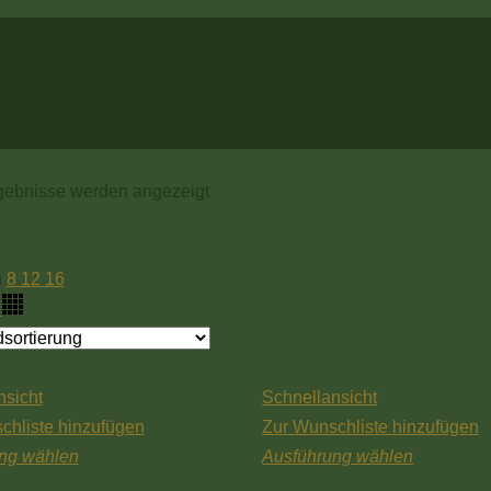
rgebnisse werden angezeigt
n
8
12
16
nsicht
Schnellansicht
chliste hinzufügen
Zur Wunschliste hinzufügen
ng wählen
Ausführung wählen