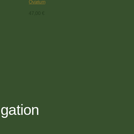
Ovarium
47,00
€
gation