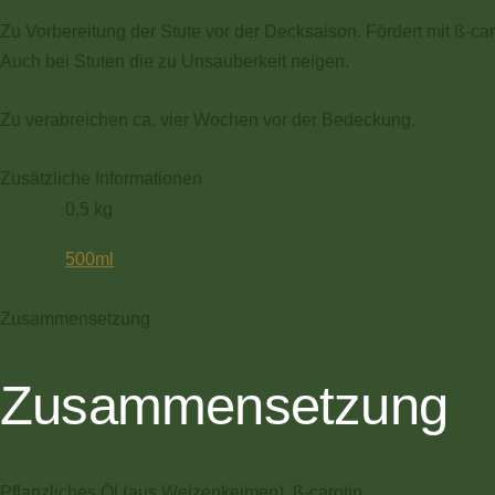
Zu Vorbereitung der Stute vor der Decksaison. Fördert mit ß-car
Auch bei Stuten die zu Unsauberkeit neigen.
Zu verabreichen ca. vier Wochen vor der Bedeckung.
Zusätzliche Informationen
Gewicht
0,5 kg
500ml
Größe
Zusammensetzung
Zusammensetzung
Pflanzliches Öl (aus Weizenkeimen), ß-carotin