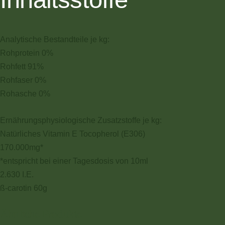
Analytische Bestandteile je kg:
Rohprotein 0%
Rohfett 91%
Rohfaser 0%
Rohasche 0%
Ernährungsphysiologische Zusatzstoffe je kg:
Natürliches Vitamin E Tocopherol (E306)
170.000mg*
*entspricht bei einer Tagesdosis von 10ml
2.630 I.E.
ß-carotin 60g
Ähnliche Produkte