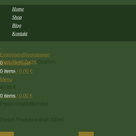
Home
Shop
Blog
Kontakt
Zum Vergrößern klicken
Einloggen/Registrieren
Start
Pferd
Zucht
Ovarium
0
Wunschliste
0
items
/
0,00
€
OVARIUM
Menu
47,00
€
0
items
/
0,00
€
Ergänzungsfuttermittel
Dieses Produkt enthält 500ml.