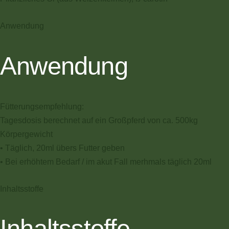
Anwendung
Anwendung
Fütterungsempfehlung:
Tagesdosis berechnet auf ein Großpferd von ca. 500kg
Körpergewicht
• Täglich, 20ml übers Futter geben
• Bei erhöhtem Bedarf / im akut Fall merhmals täglich 20ml
Inhaltsstoffe
Inhaltsstoffe