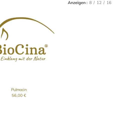
Anzeigen
8
12
16
Pulmocin
IN DEN WARENKORB
56,00
€