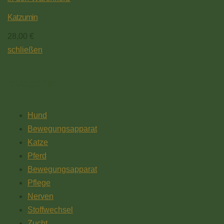
Katzumin
28,00
€
schließen
Kategorien
Hund
Bewegungsapparat
Katze
Pferd
Bewegungsapparat
Pflege
Nerven
Stoffwechsel
Zucht