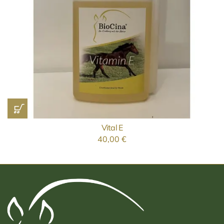
Vital E
40,00
€