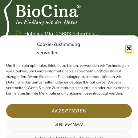
Hofblick 19a, 23683 Scharbeutz
Cookie-Zustimmung
+49 (0) 4503 / 89 83 925
verwalten
info@biocina.eu
Um Ihnen ein optimales Erlebnis zu bieten, verwenden wir Technologien
INFORMATIONEN
NAVIGATION
wie Cookies, um Geräteinformationen zu speichern und/oder darauf
zuzugreifen. Wenn Sie diesen Technologien zustimmen, können wir
Daten wie das Surfverhalten oder eindeutige IDs auf dieser Website
Impressum
Home
verarbeiten. Wenn Sie Ihre Zustimmung nicht erteilen oder zurückziehen,
können bestimmte Merkmale und Funktionen beeinträchtigt werden.
Datenschutzerklärung
Shop
AGB
Blog
AKZEPTIEREN
Widerruf
Kontakt
ABLEHNEN
Versand & Zahlung
Cookie-Richtlinie (EU)