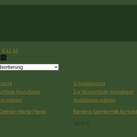
rgebnisse werden angezeigt
n
8
12
16
nsicht
Schnellansicht
chliste hinzufügen
Zur Wunschliste hinzufügen
ng wählen
Ausführung wählen
elenke Hilfe für Pferde
Bänder & Gelenke Hilfe für Hun
19,00
€