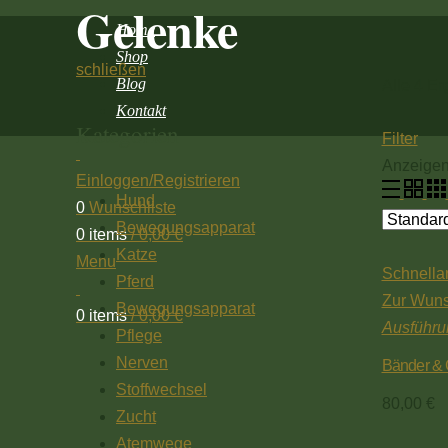
Gelenke
Home
Shop
schließen
Blog
Alle 4 E
Kontakt
Kategorien
Filter
Anzeige
Einloggen/Registrieren
Hund
0
Wunschliste
Bewegungsapparat
0
items
/
0,00
€
Katze
Menu
Schnella
Pferd
Zur Wuns
Bewegungsapparat
0
items
/
0,00
€
Ausführu
Pflege
Nerven
Bänder & G
Stoffwechsel
80,00
€
Zucht
Atemwege