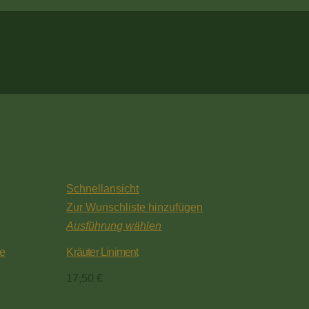
Schnellansicht
Zur Wunschliste hinzufügen
Ausführung wählen
de
Kräuter Liniment
17,50
€