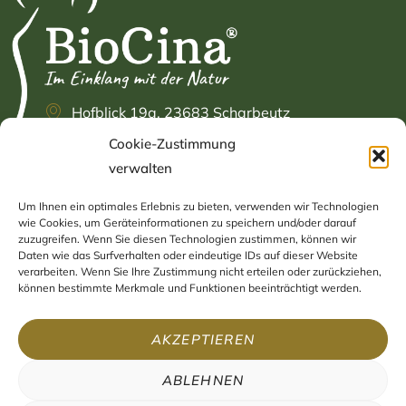
Hofblick 19a, 23683 Scharbeutz
Cookie-Zustimmung
+49 (0) 4503 / 89 83 925
verwalten
info@biocina.eu
Um Ihnen ein optimales Erlebnis zu bieten, verwenden wir Technologien
INFORMATIONEN
NAVIGATION
wie Cookies, um Geräteinformationen zu speichern und/oder darauf
zuzugreifen. Wenn Sie diesen Technologien zustimmen, können wir
Daten wie das Surfverhalten oder eindeutige IDs auf dieser Website
Impressum
Home
verarbeiten. Wenn Sie Ihre Zustimmung nicht erteilen oder zurückziehen,
können bestimmte Merkmale und Funktionen beeinträchtigt werden.
Datenschutzerklärung
Shop
AGB
Blog
AKZEPTIEREN
Widerruf
Kontakt
ABLEHNEN
Versand & Zahlung