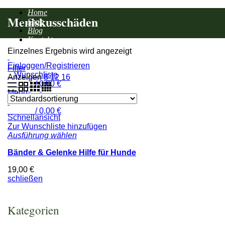
Home
Meniskusschäden
Shop
Blog
Kontakt
Einzelnes Ergebnis wird angezeigt
Einloggen/Registrieren
Filter
0
Wunschliste
Anzeigen
8
12
16
0
items
/
0,00
€
Menu
0
items
/
0,00
€
Schnellansicht
Zur Wunschliste hinzufügen
Ausführung wählen
Bänder & Gelenke Hilfe für Hunde
19,00
€
schließen
Kategorien