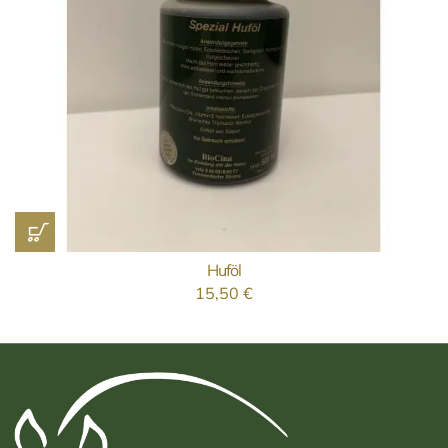
Huföl
15,50
€