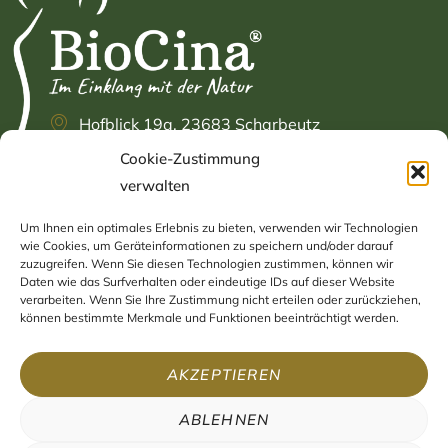
Hofblick 19a, 23683 Scharbeutz
Cookie-Zustimmung
+49 (0) 4503 / 89 83 925
verwalten
info@biocina.eu
Um Ihnen ein optimales Erlebnis zu bieten, verwenden wir Technologien
INFORMATIONEN
NAVIGATION
wie Cookies, um Geräteinformationen zu speichern und/oder darauf
zuzugreifen. Wenn Sie diesen Technologien zustimmen, können wir
Daten wie das Surfverhalten oder eindeutige IDs auf dieser Website
Impressum
Home
verarbeiten. Wenn Sie Ihre Zustimmung nicht erteilen oder zurückziehen,
können bestimmte Merkmale und Funktionen beeinträchtigt werden.
Datenschutzerklärung
Shop
AGB
Blog
AKZEPTIEREN
Widerruf
Kontakt
ABLEHNEN
Versand & Zahlung