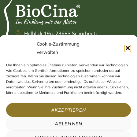
Hofblick 19a, 23683 Scharbeutz
Cookie-Zustimmung
+49 (0) 4503 / 89 83 925
verwalten
info@biocina.eu
Um Ihnen ein optimales Erlebnis zu bieten, verwenden wir Technologien
INFORMATIONEN
NAVIGATION
wie Cookies, um Geräteinformationen zu speichern und/oder darauf
zuzugreifen. Wenn Sie diesen Technologien zustimmen, können wir
Daten wie das Surfverhalten oder eindeutige IDs auf dieser Website
Impressum
Home
verarbeiten. Wenn Sie Ihre Zustimmung nicht erteilen oder zurückziehen,
können bestimmte Merkmale und Funktionen beeinträchtigt werden.
Datenschutzerklärung
Shop
AGB
Blog
AKZEPTIEREN
Widerruf
Kontakt
ABLEHNEN
Versand & Zahlung
Cookie-Richtlinie (EU)