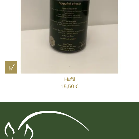
Huföl
15,50
€